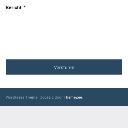
Bericht
*
WordPress Thema: Occasio door
ThemeZee
.